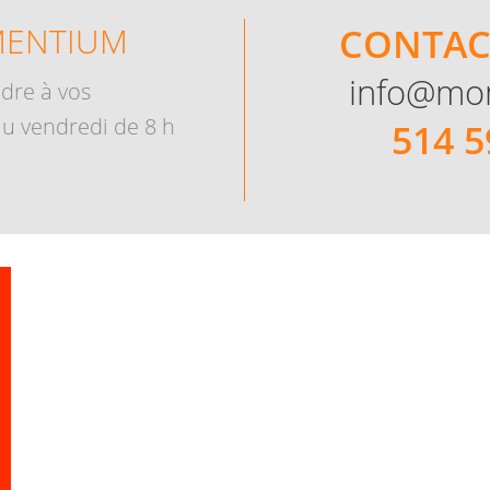
MENTIUM
CONTAC
info@mo
dre à vos
u vendredi de 8 h
514 5